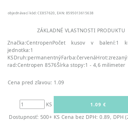
objednávací kód: CE857620, EAN: 8595013615638
ZÁKLADNÉ VLASTNOSTI PRODUKTU
Značka:Centropen
Počet kusov v balení:1 k
jednotka:1
KS
Druh:permanentný
Farba:červená
Hrot:zrezaný
rad:Centropen 8576
Šírka stopy:1 - 4,6 milimeter
Cena pred zľavou: 1.09
KS
Dostupnosť: 500+ KS
Cena bez DPH: 0.89, DPH (