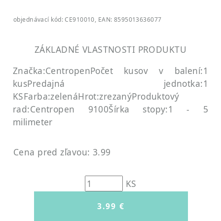
objednávací kód: CE910010, EAN: 8595013636077
ZÁKLADNÉ VLASTNOSTI PRODUKTU
Značka:Centropen
Počet kusov v balení:1
kus
Predajná jednotka:1
KS
Farba:zelená
Hrot:zrezaný
Produktový
rad:Centropen 9100
Šírka stopy:1 - 5
milimeter
Cena pred zľavou: 3.99
KS