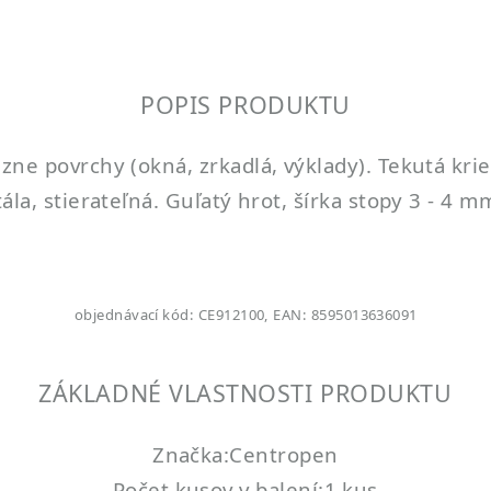
POPIS PRODUKTU
ne povrchy (okná, zrkadlá, výklady). Tekutá kri
la, stierateľná. Guľatý hrot, šírka stopy 3 - 4 mm
objednávací kód: CE912100, EAN: 8595013636091
ZÁKLADNÉ VLASTNOSTI PRODUKTU
Značka:Centropen
Počet kusov v balení:1 kus