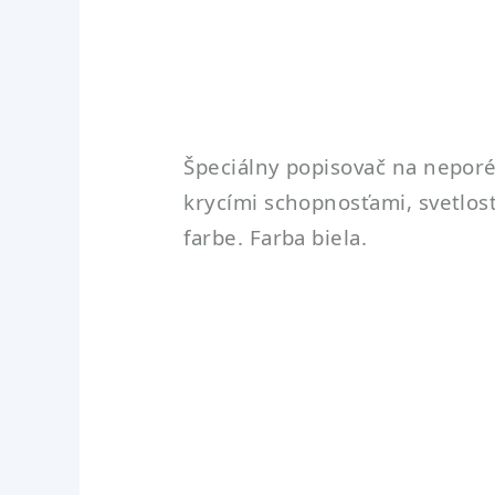
Špeciálny popisovač na neporéz
krycími schopnosťami, svetlostá
farbe. Farba biela.