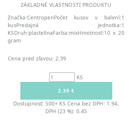
ZÁKLADNÉ VLASTNOSTI PRODUKTU
Značka:Centropen
Počet kusov v balení:1
kus
Predajná jednotka:1
KS
Druh:plastelína
Farba:mix
Hmotnosť:10 x 20
gram
Cena pred zľavou: 2.39
KS
Dostupnosť: 500+ KS
Cena bez DPH: 1.94,
DPH (23 %): 0.45